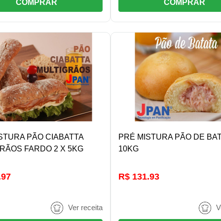
COMPRAR
COMPRAR
DETALHES/COMPRAR
DETALHES/COMPRA
STURA PÃO CIABATTA
PRÉ MISTURA PÃO DE BA
RÃOS FARDO 2 X 5KG
10KG
.97
R$ 131.93
Ver receita
V