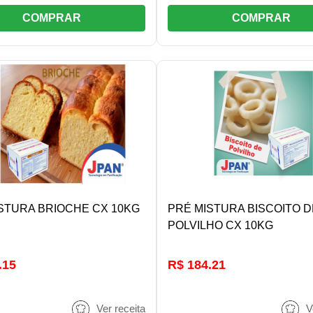
COMPRAR
COMPRAR
DETALHES/COMPRAR
DETALHES/COMPRA
STURA BRIOCHE CX 10KG
PRÉ MISTURA BISCOITO D
POLVILHO CX 10KG
.15
R$ 184.21
Ver receita
V