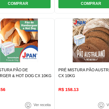
COMPRAR
COMPRAR
DETALHES/COMPRAR
DETALHES/COMPRA
STURA PÃO DE
PRÉ MISTURA PÃO AUSTR
RGER & HOT DOG CX 10KG
CX 10KG
.56
R$ 158.13
Ver receita
V