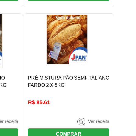
R
DETALHES/COMPRAR
NO
PRÉ MISTURA PÃO SEMI-ITALIANO
5KG
FARDO 2 X 5KG
R$ 85.61
er receita
Ver receita
COMPRAR