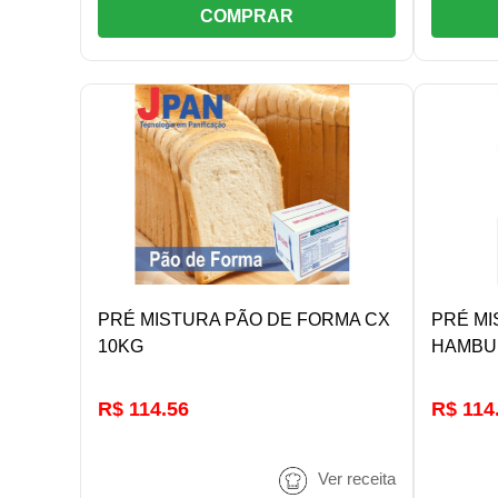
COMPRAR
DETALHES/COMPRAR
PRÉ MISTURA PÃO DE FORMA CX
PRÉ MI
10KG
HAMBU
R$ 114.56
R$ 114
Ver receita