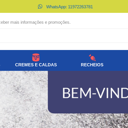
WhatsApp: 11972263781
ceber mais informações e promoções.