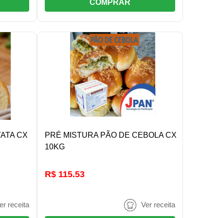
COMPRAR
R
DETALHES/COMPRAR
TATA CX
PRÉ MISTURA PÃO DE CEBOLA CX
10KG
R$ 115.53
er receita
Ver receita