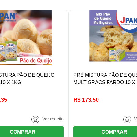
DETALHES/COMPRAR
DETALHES/COMPRA
STURA PÃO DE QUEIJO
PRÉ MISTURA PÃO DE QU
10 X 1KG
MULTIGRÃOS FARDO 10 X
.35
R$ 173.50
Ver receita
V
COMPRAR
COMPRAR