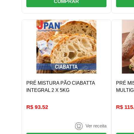
COMPRAR
DETALHES/COMPRAR
PRÉ MISTURA PÃO CIABATTA
PRÉ MI
INTEGRAL 2 X 5KG
MULTIG
R$ 93.52
R$ 115
Ver receita