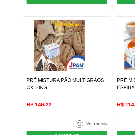
DETALHES/COMPRAR
PRÉ MISTURA PÃO MULTIGRÃOS
PRÉ MI
CX 10KG
ESFIHA
R$ 146.22
R$ 114
Ver receita