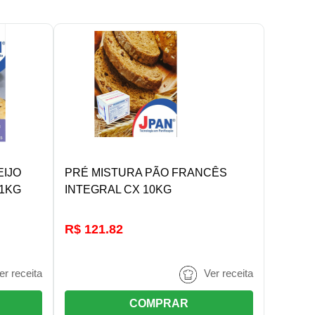
R
DETALHES/COMPRAR
EIJO
PRÉ MISTURA PÃO FRANCÊS
 1KG
INTEGRAL CX 10KG
R$ 121.82
er receita
Ver receita
COMPRAR