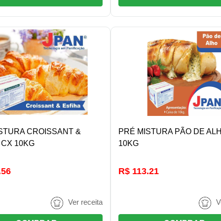
DETALHES/COMPRAR
DETALHES/COMPRA
STURA CROISSANT &
PRÉ MISTURA PÃO DE AL
 CX 10KG
10KG
.56
R$ 113.21
Ver receita
V