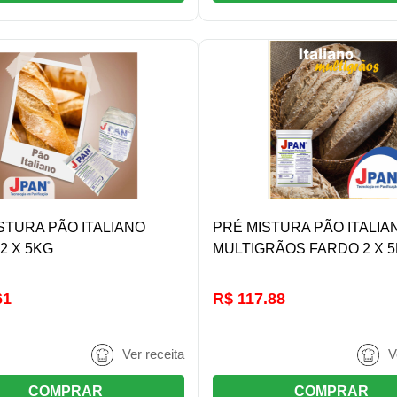
DETALHES/COMPRAR
DETALHES/COMPRA
STURA PÃO ITALIANO
PRÉ MISTURA PÃO ITALIA
2 X 5KG
MULTIGRÃOS FARDO 2 X 
61
R$ 117.88
Ver receita
V
COMPRAR
COMPRAR