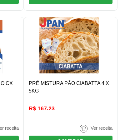
R
DETALHES/COMPRAR
HO CX
PRÉ MISTURA PÃO CIABATTA 4 X
5KG
R$ 167.23
er receita
Ver receita